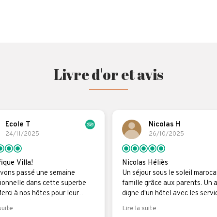
Livre d'or et avis
Ecole T
Nicolas H
24/11/2025
26/10/2025
ique Villa!
Nicolas Héliès
vons passé une semaine
Un séjour sous le soleil maroca
ionnelle dans cette superbe
famille grâce aux parents. Un 
Merci à nos hôtes pour leur
digne d'un hôtel avec les servi
, leur gentillesse et leur
associés. La villa dans un cadr
suite
Lire la suite
ibilité. Merci également pour
magnifique est très bien équip