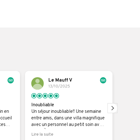
Le Mauff V
13/10/2025
Inoubliable
Un peti
in en
Un séjour inoubliable!! Une semaine
Une vill
accueil
entre amis, dans une villa magnifique
un merve
ces
avec un personnel au petit soin avec
hamid p
e
nous!! À refaire sans aucun doute!!
au perso
Lire la suite
Lire la s
ée. Le
gentille