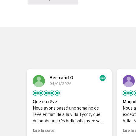
Bertrand G
04/01/2026
Que du rêve
Magnif
Nous avons passé une semaine de
Nous a
rêve en famille à la villa Tycoz, que
except
du bonheur. Très belle villa avec sa
Villa. 
piscine. Mention spéciale pour le
accueil
Lire la suite
Lire la 
personnel qui était aux petits soins.
dispon